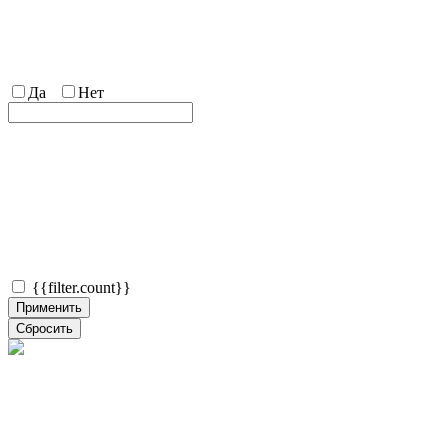
Да
Нет
{{filter.count}}
Применить
Сбросить