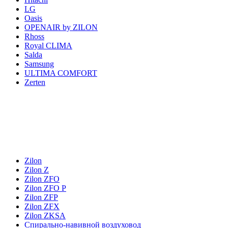
LG
Oasis
OPENAIR by ZILON
Rhoss
Royal CLIMA
Salda
Samsung
ULTIMA COMFORT
Zerten
Zilon
Zilon Z
Zilon ZFO
Zilon ZFO Р
Zilon ZFP
Zilon ZFX
Zilon ZKSA
Спирально-навивной воздуховод