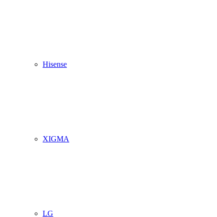
Hisense
XIGMA
LG