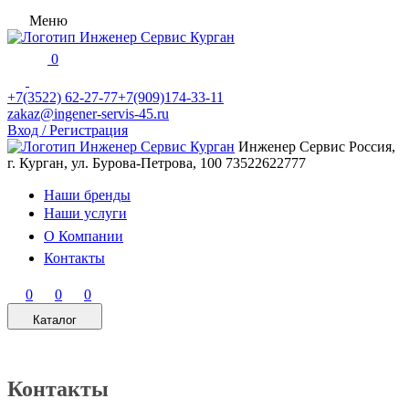
Меню
0
+7(3522) 62-27-77
+7(909)174-33-11
zakaz@ingener-servis-45.ru
Вход / Регистрация
Инженер Сервис
Россия,
г. Курган, ул. Бурова-Петрова, 100
73522622777
Наши бренды
Наши услуги
О Компании
Контакты
0
0
0
Каталог
Контакты