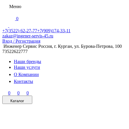
Меню
0
+7(3522) 62-27-77
+7(909)174-33-11
zakaz@ingener-servis-45.ru
Вход / Регистрация
Инженер Сервис
Россия, г. Курган, ул. Бурова-Петрова, 100
дом 

73522622777
Наши бренды
Наши услуги
О Компании
Контакты
емы вентиляции под ключ.
0
0
0
Каталог