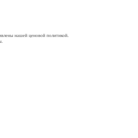
ивлены нашей ценовой политикой. 
ы.