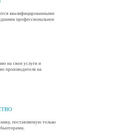
Я
ются квалифицированными 
едшими профессиональное 
ю на свои услуги и 
ю производителя на 
СТВО
нику, поставляемую только 