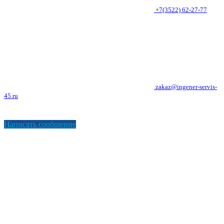
+7(3522) 62-27-77
zakaz@ingener-servis-
45.ru
Написать сообщение