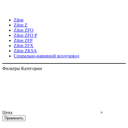
Zilon
Zilon Z
Zilon ZFO
Zilon ZFO Р
Zilon ZFP
Zilon ZFX
Zilon ZKSA
Спирально-навивной воздуховод
Фильтры
Категории
Цена
×
Применить