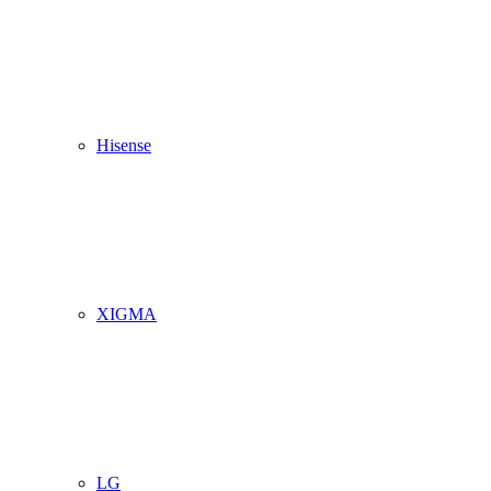
Hisense
XIGMA
LG