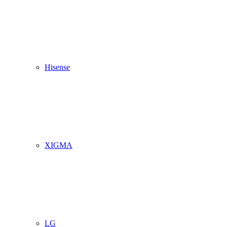
Hisense
XIGMA
LG