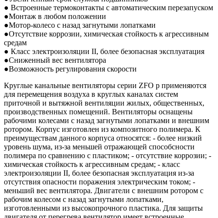
● Встроенные термоконтакты с автоматическим перезапуском
●Монтаж в любом положении
●Мотор-колесо с назад загнутыми лопатками
●Отсутствие коррозии, химическая стойкость к агрессивным
средам
● Класс электроизоляции II, более безопасная эксплуатация
●Сниженный вес вентилятора
●Возможность регулирования скорости
Круглые канальные вентиляторы серии ZFO p применяются
для перемещения воздуха в круглых каналах систем
приточной и вытяжной вентиляции жилых, общественных,
производственных помещений. Вентиляторы оснащены
рабочими колесами с назад загнутыми лопатками и внешним
ротором. Корпус изготовлен из композитного полимера. К
преимуществам данного корпуса относятся: - более низкий
уровень шума, из-за меньшей отражающей способсности
полимера по сравнению с пластиком; - отсутствие коррозии; -
химическая стойкость к агрессивным средам; - класс
электроизоляции II, более безопасная эксплуатация из-за
отсутствия опасности поражения электрическим током; -
меньший вес вентилятора. Двигатели с внешним ротором с
рабочим колесом с назад загнутыми лопатками,
изготовленными из высокопрочного пластика. Для защиты
двигателя от перегрева вентилятор имеет встроенные