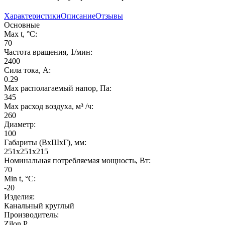
Характеристики
Описание
Отзывы
Основные
Max t, °C:
70
Частота вращения, 1/мин:
2400
Сила тока, А:
0.29
Max располагаемый напор, Па:
345
Max расход воздуха, м³ /ч:
260
Диаметр:
100
Габариты (ВхШхГ), мм:
251х251х215
Номинальная потребляемая мощность, Вт:
70
Min t, °C:
-20
Изделия:
Канальный круглый
Производитель:
Zilon P