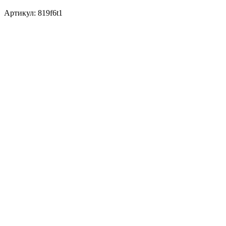
Артикул:
819f6t1