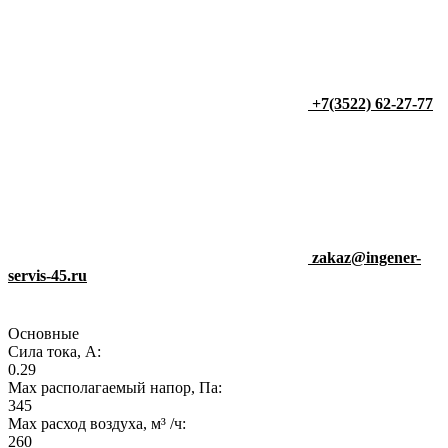
+7(3522) 62-27-77
zakaz@ingener-
servis-45.ru
Основные
Сила тока, А:
0.29
Max располагаемый напор, Па:
345
Max расход воздуха, м³ /ч:
260