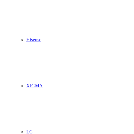
Hisense
XIGMA
LG