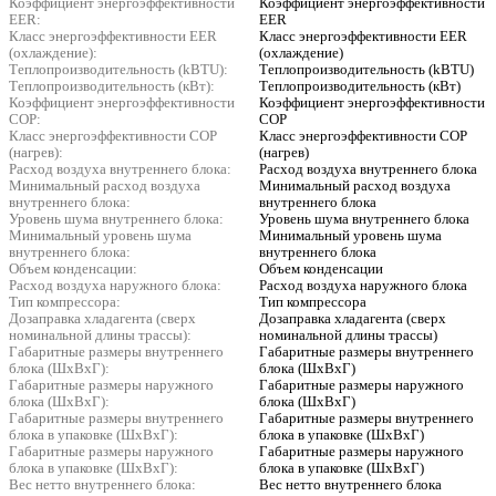
Коэффициент энергоэффективности
Коэффициент энергоэффективности
EER:
EER
Класс энергоэффективности EER
Класс энергоэффективности EER
(охлаждение):
(охлаждение)
Теплопроизводительность (kBTU):
Теплопроизводительность (kBTU)
Теплопроизводительность (кВт):
Теплопроизводительность (кВт)
Коэффициент энергоэффективности
Коэффициент энергоэффективности
COP:
COP
Класс энергоэффективности COP
Класс энергоэффективности COP
(нагрев):
(нагрев)
Расход воздуха внутреннего блока:
Расход воздуха внутреннего блока
Минимальный расход воздуха
Минимальный расход воздуха
внутреннего блока:
внутреннего блока
Уровень шума внутреннего блока:
Уровень шума внутреннего блока
Минимальный уровень шума
Минимальный уровень шума
внутреннего блока:
внутреннего блока
Объем конденсации:
Объем конденсации
Расход воздуха наружного блока:
Расход воздуха наружного блока
Тип компрессора:
Тип компрессора
Дозаправка хладагента (сверх
Дозаправка хладагента (сверх
номинальной длины трассы):
номинальной длины трассы)
Габаритные размеры внутреннего
Габаритные размеры внутреннего
блока (ШxВxГ):
блока (ШxВxГ)
Габаритные размеры наружного
Габаритные размеры наружного
блока (ШxВxГ):
блока (ШxВxГ)
Габаритные размеры внутреннего
Габаритные размеры внутреннего
блока в упаковке (ШxВxГ):
блока в упаковке (ШxВxГ)
Габаритные размеры наружного
Габаритные размеры наружного
блока в упаковке (ШxВxГ):
блока в упаковке (ШxВxГ)
Вес нетто внутреннего блока:
Вес нетто внутреннего блока