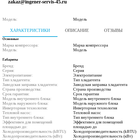
zakaz@ingener-servis-45.ru
Модель:
Модель
ХАРАКТЕРИСТИКИ
ОПИСАНИЕ
ОТЗЫВЫ
Основные
Марка компрессора:
Марка компрессора
Модель:
Модель
Габариты
Бренд:
Бренд
Серия:
Серия
Электропитание:
Электропитание
Тип хладагента:
Тип хладагента
Заводская заправка хладагента:
Заводская заправка хладагента
Страна производства:
Страна производства
Срок гарантии:
Срок гарантии
Модель внутреннего блока:
Модель внутреннего блока
Модель наружного блока:
Модель наружного блока
Инверторная технология:
Инверторная технология
Тепловой насос:
Тепловой насос
Тип внутреннего блока:
Тип внутреннего блока
Эффективен для помещений
Эффективен для помещений
площадью до:
площадью до
Холодопроизводительность (kBTU):
Холодопроизводительность (kBTU)
Холодопроизводительность (кВт):
Холодопроизводительность (кВт)