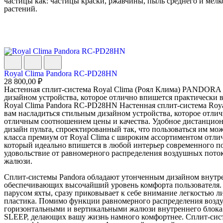
частицы как: частицы краски, ржавчины, пыль среднего и мелко
растений.
Royal Clima Pandora RC-PD28HN
28 800,00 ₽
Настенная сплит-система Royal Clima (Роял Клима) PANDORA
дизайном устройства, которое отлично впишется практически в 
Royal Clima Pandora RC-PD28HN Настенная сплит-система Ro
вам насладиться стильным дизайном устройства, которое отлич
отличным соотношением цены и качества. Удобное дистанцион
дизайн пульта, спроектированный так, что пользоваться им 
класса премиум от Royal Clima с широким ассортиментом отли
который идеально впишется в любой интерьер современного п
удовольствие от равномерного распределения воздушных поток
жалюзи.
Сплит-системы Pandora обладают утонченным дизайном внутр
обеспечивающих высочайший уровень комфорта пользователя.
парусом яхты, сразу приковывает к себе внимание легкостью
пластика. Помимо функции равномерного распределения возду
горизонтальными и вертикальными жалюзи внутреннего блока 
SLEEP, делающих вашу жизнь намного комфортнее. Сплит-си