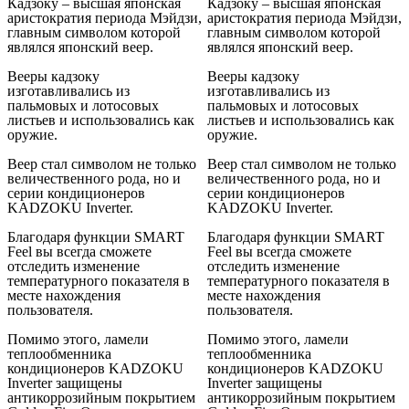
Кадзоку – высшая японская
Кадзоку – высшая японская
аристократия периода Мэйдзи,
аристократия периода Мэйдзи,
главным символом которой
главным символом которой
являлся японский веер.
являлся японский веер.
Вееры кадзоку
Вееры кадзоку
изготавливались из
изготавливались из
пальмовых и лотосовых
пальмовых и лотосовых
листьев и использовались как
листьев и использовались как
оружие.
оружие.
Веер стал символом не только
Веер стал символом не только
величественного рода, но и
величественного рода, но и
серии кондиционеров
серии кондиционеров
KADZOKU Inverter.
KADZOKU Inverter.
Благодаря функции SMART
Благодаря функции SMART
Feel вы всегда сможете
Feel вы всегда сможете
отследить изменение
отследить изменение
температурного показателя в
температурного показателя в
месте нахождения
месте нахождения
пользователя.
пользователя.
Помимо этого, ламели
Помимо этого, ламели
теплообменника
теплообменника
кондиционеров KADZOKU
кондиционеров KADZOKU
Inverter защищены
Inverter защищены
антикоррозийным покрытием
антикоррозийным покрытием