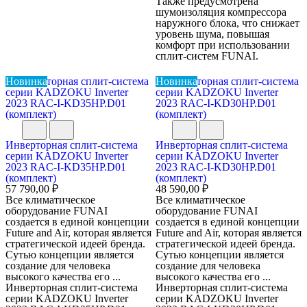
Также предусмотрена
шумоизоляция компрессора
наружного блока, что снижает
уровень шума, повышая
комфорт при использовании
сплит-систем FUNAI.
Новинка
Новинка
Инверторная сплит-система
Инверторная сплит-система
серии KADZOKU Inverter
серии KADZOKU Inverter
2023 RAC-I-KD35HP.D01
2023 RAC-I-KD30HP.D01
(комплект)
(комплект)
57 790,00 ₽
48 590,00 ₽
Все климатическое
Все климатическое
оборудование FUNAI
оборудование FUNAI
создается в единой концепции
создается в единой концепции
Future and Air, которая является
Future and Air, которая является
стратегической идеей бренда.
стратегической идеей бренда.
Сутью концепции является
Сутью концепции является
создание для человека
создание для человека
высокого качества его ...
высокого качества его ...
Инверторная сплит-система
Инверторная сплит-система
серии KADZOKU Inverter
серии KADZOKU Inverter