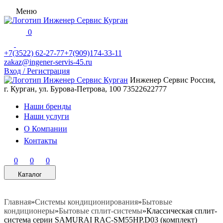
Меню
0
+7(3522) 62-27-77
+7(909)174-33-11
zakaz@ingener-servis-45.ru
Вход / Регистрация
Инженер Сервис
Россия,
г. Курган, ул. Бурова-Петрова, 100
73522622777
Наши бренды
Наши услуги
О Компании
Контакты
0
0
0
Каталог
Главная
»
Системы кондиционирования
»
Бытовые
кондиционеры
»
Бытовые сплит-системы
»
Классическая сплит-
система серии SAMURAI RAC-SM55HP.D03 (комплект)