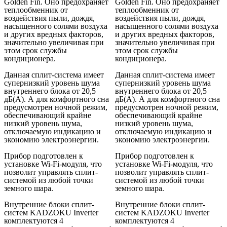
Golden Fin. Оно предохраняет
Golden Fin. Оно предохраняет
теплообменник от
теплообменник от
воздействия пыли, дождя,
воздействия пыли, дождя,
насыщенного солями воздуха
насыщенного солями воздуха
и других вредных факторов,
и других вредных факторов,
значительно увеличивая при
значительно увеличивая при
этом срок службы
этом срок службы
кондиционера.
кондиционера.
Данная сплит-система имеет
Данная сплит-система имеет
супернизкий уровень шума
супернизкий уровень шума
внутреннего блока от 20,5
внутреннего блока от 20,5
дБ(А). А для комфортного сна
дБ(А). А для комфортного сна
предусмотрен ночной режим,
предусмотрен ночной режим,
обеспечивающий крайне
обеспечивающий крайне
низкий уровень шума,
низкий уровень шума,
отключаемую индикацию и
отключаемую индикацию и
экономию электроэнергии.
экономию электроэнергии.
Прибор подготовлен к
Прибор подготовлен к
установке Wi-Fi-модуля, что
установке Wi-Fi-модуля, что
позволит управлять сплит-
позволит управлять сплит-
системой из любой точки
системой из любой точки
земного шара.
земного шара.
Внутренние блоки сплит-
Внутренние блоки сплит-
систем KADZOKU Inverter
систем KADZOKU Inverter
комплектуются 4
комплектуются 4