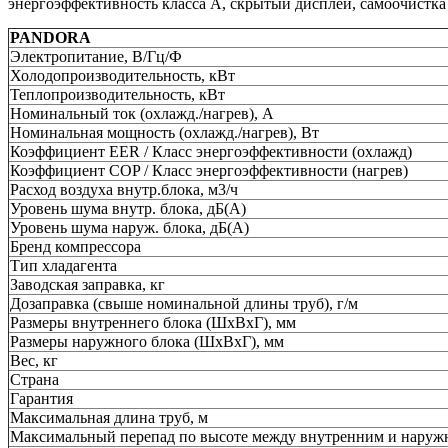
энергоэффективность класса А, скрытый дисплей, самоочистка
PANDORA
Электропитание, В/Гц/Ф
Холодопроизводительность, кВт
Теплопроизводительность, кВт
Номинальный ток (охлажд./нагрев), А
Номинальная мощность (охлажд./нагрев), Вт
Коэффициент EER / Класс энергоэффективности (охлажд)
Коэффициент COP / Класс энергоэффективности (нагрев)
Расход воздуха внутр.блока, м3/ч
Уровень шума внутр. блока, дБ(А)
Уровень шума наруж. блока, дБ(А)
Бренд компрессора
Тип хладагента
Заводская заправка, кг
Дозаправка (свыше номинальной длины труб), г/м
Размеры внутреннего блока (ШхВхГ), мм
Размеры наружного блока (ШхВхГ), мм
Вес, кг
Страна
Гарантия
Максимальная длина труб, м
Максимальный перепад по высоте между внутренним и наруж