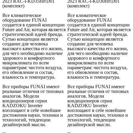
2023 RAC-I-KD35HP.D01
2023 RAC-I-KD30HP.D01
(комплект)
(комплект)
Все климатическое
Все климатическое
оборудование FUNAI
оборудование FUNAI
создается в единой концепции
создается в единой концепции
Future and Air, которая является
Future and Air, которая является
стратегической идеей бренда.
стратегической идеей бренда.
Сутью концепции является
Сутью концепции является
создание для человека
создание для человека
высокого качества его жизни,
высокого качества его жизни,
для чего необходимо наличие
для чего необходимо наличие
здорового и комфортного
здорового и комфортного
микроклимата по всем
микроклимата по всем
параметрам: чистота воздуха,
параметрам: чистота воздуха,
его обновление и состав,
его обновление и состав,
влажность и температура.
влажность и температура.
Все приборы FUNAI имеют
Все приборы FUNAI имеют
реальные отличия от типовых
реальные отличия от типовых
аналогов. Модели
аналогов. Модели
кондиционеров серии
кондиционеров серии
KADZOKU Inverter
KADZOKU Inverter
воплощают в себе новейшие
воплощают в себе новейшие
достижения науки, техники и
достижения науки, техники и
технологий, тенденции
технологий, тенденции
дизайнерской мысли.
дизайнерской мысли.