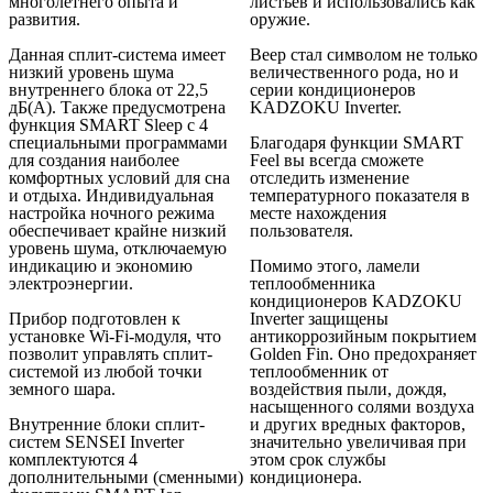
многолетнего опыта и
листьев и использовались как
развития.
оружие.
Данная сплит-система имеет
Веер стал символом не только
низкий уровень шума
величественного рода, но и
внутреннего блока от 22,5
серии кондиционеров
дБ(А). Также предусмотрена
KADZOKU Inverter.
функция SMART Sleep с 4
специальными программами
Благодаря функции SMART
для создания наиболее
Feel вы всегда сможете
комфортных условий для сна
отследить изменение
и отдыха. Индивидуальная
температурного показателя в
настройка ночного режима
месте нахождения
обеспечивает крайне низкий
пользователя.
уровень шума, отключаемую
индикацию и экономию
Помимо этого, ламели
электроэнергии.
теплообменника
кондиционеров KADZOKU
Прибор подготовлен к
Inverter защищены
установке Wi-Fi-модуля, что
антикоррозийным покрытием
позволит управлять сплит-
Golden Fin. Оно предохраняет
системой из любой точки
теплообменник от
земного шара.
воздействия пыли, дождя,
насыщенного солями воздуха
Внутренние блоки сплит-
и других вредных факторов,
систем SENSEI Inverter
значительно увеличивая при
комплектуются 4
этом срок службы
дополнительными (сменными)
кондиционера.