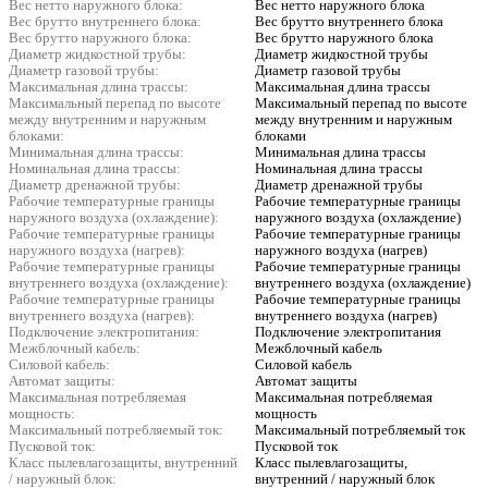
Вес нетто наружного блока:
Вес нетто наружного блока
Вес брутто внутреннего блока:
Вес брутто внутреннего блока
Вес брутто наружного блока:
Вес брутто наружного блока
Диаметр жидкостной трубы:
Диаметр жидкостной трубы
Диаметр газовой трубы:
Диаметр газовой трубы
Максимальная длина трассы:
Максимальная длина трассы
Максимальный перепад по высоте
Максимальный перепад по высоте
между внутренним и наружным
между внутренним и наружным
блоками:
блоками
Минимальная длина трассы:
Минимальная длина трассы
Номинальная длина трассы:
Номинальная длина трассы
Диаметр дренажной трубы:
Диаметр дренажной трубы
Рабочие температурные границы
Рабочие температурные границы
наружного воздуха (охлаждение):
наружного воздуха (охлаждение)
Рабочие температурные границы
Рабочие температурные границы
наружного воздуха (нагрев):
наружного воздуха (нагрев)
Рабочие температурные границы
Рабочие температурные границы
внутреннего воздуха (охлаждение):
внутреннего воздуха (охлаждение)
Рабочие температурные границы
Рабочие температурные границы
внутреннего воздуха (нагрев):
внутреннего воздуха (нагрев)
Подключение электропитания:
Подключение электропитания
Межблочный кабель:
Межблочный кабель
Силовой кабель:
Силовой кабель
Автомат защиты:
Автомат защиты
Максимальная потребляемая
Максимальная потребляемая
мощность:
мощность
Максимальный потребляемый ток:
Максимальный потребляемый ток
Пусковой ток:
Пусковой ток
Класс пылевлагозащиты, внутренний
Класс пылевлагозащиты,
/ наружный блок:
внутренний / наружный блок