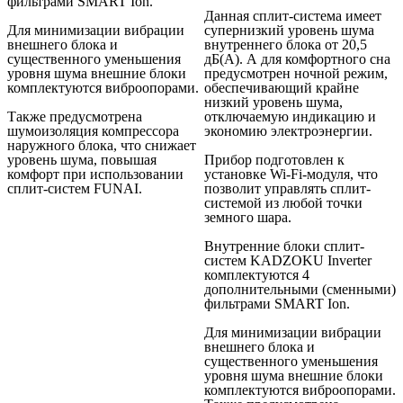
фильтрами SMART Ion.
Данная сплит-система имеет
Для минимизации вибрации
супернизкий уровень шума
внешнего блока и
внутреннего блока от 20,5
существенного уменьшения
дБ(А). А для комфортного сна
уровня шума внешние блоки
предусмотрен ночной режим,
комплектуются виброопорами.
обеспечивающий крайне
низкий уровень шума,
Также предусмотрена
отключаемую индикацию и
шумоизоляция компрессора
экономию электроэнергии.
наружного блока, что снижает
уровень шума, повышая
Прибор подготовлен к
комфорт при использовании
установке Wi-Fi-модуля, что
сплит-систем FUNAI.
позволит управлять сплит-
системой из любой точки
земного шара.
Внутренние блоки сплит-
систем KADZOKU Inverter
комплектуются 4
дополнительными (сменными)
фильтрами SMART Ion.
Для минимизации вибрации
внешнего блока и
существенного уменьшения
уровня шума внешние блоки
комплектуются виброопорами.