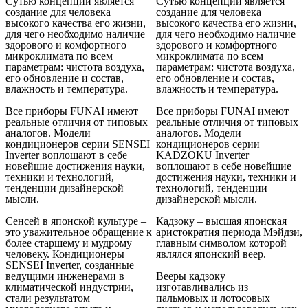
Сутью концепции является
Сутью концепции является
создание для человека
создание для человека
высокого качества его жизни,
высокого качества его жизни,
для чего необходимо наличие
для чего необходимо наличие
здорового и комфортного
здорового и комфортного
микроклимата по всем
микроклимата по всем
параметрам: чистота воздуха,
параметрам: чистота воздуха,
его обновление и состав,
его обновление и состав,
влажность и температура.
влажность и температура.
Все приборы FUNAI имеют
Все приборы FUNAI имеют
реальные отличия от типовых
реальные отличия от типовых
аналогов. Модели
аналогов. Модели
кондиционеров серии SENSEI
кондиционеров серии
Inverter воплощают в себе
KADZOKU Inverter
новейшие достижения науки,
воплощают в себе новейшие
техники и технологий,
достижения науки, техники и
тенденции дизайнерской
технологий, тенденции
мысли.
дизайнерской мысли.
Сенсей в японской культуре –
Кадзоку – высшая японская
это уважительное обращение к
аристократия периода Мэйдзи,
более старшему и мудрому
главным символом которой
человеку. Кондиционеры
являлся японский веер.
SENSEI Inverter, созданные
ведущими инженерами в
Вееры кадзоку
климатической индустрии,
изготавливались из
стали результатом
пальмовых и лотосовых