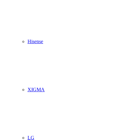
Hisense
XIGMA
LG