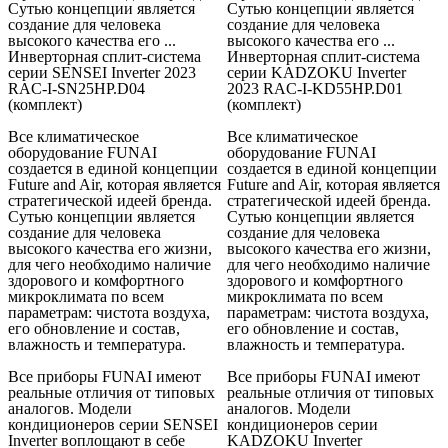
Сутью концепции является
Сутью концепции является
создание для человека
создание для человека
высокого качества его ...
высокого качества его ...
Инверторная сплит-система
Инверторная сплит-система
серии SENSEI Inverter 2023
серии KADZOKU Inverter
RAC-I-SN25HP.D04
2023 RAC-I-KD55HP.D01
(комплект)
(комплект)
Все климатическое
Все климатическое
оборудование FUNAI
оборудование FUNAI
создается в единой концепции
создается в единой концепции
Future and Air, которая является
Future and Air, которая является
стратегической идеей бренда.
стратегической идеей бренда.
Сутью концепции является
Сутью концепции является
создание для человека
создание для человека
высокого качества его жизни,
высокого качества его жизни,
для чего необходимо наличие
для чего необходимо наличие
здорового и комфортного
здорового и комфортного
микроклимата по всем
микроклимата по всем
параметрам: чистота воздуха,
параметрам: чистота воздуха,
его обновление и состав,
его обновление и состав,
влажность и температура.
влажность и температура.
Все приборы FUNAI имеют
Все приборы FUNAI имеют
реальные отличия от типовых
реальные отличия от типовых
аналогов. Модели
аналогов. Модели
кондиционеров серии SENSEI
кондиционеров серии
Inverter воплощают в себе
KADZOKU Inverter