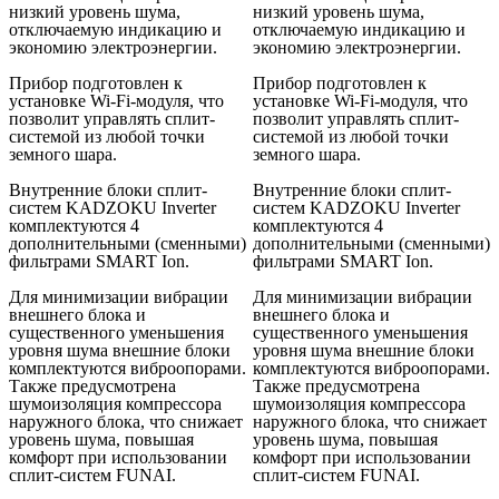
низкий уровень шума,
низкий уровень шума,
отключаемую индикацию и
отключаемую индикацию и
экономию электроэнергии.
экономию электроэнергии.
Прибор подготовлен к
Прибор подготовлен к
установке Wi-Fi-модуля, что
установке Wi-Fi-модуля, что
позволит управлять сплит-
позволит управлять сплит-
системой из любой точки
системой из любой точки
земного шара.
земного шара.
Внутренние блоки сплит-
Внутренние блоки сплит-
систем KADZOKU Inverter
систем KADZOKU Inverter
комплектуются 4
комплектуются 4
дополнительными (сменными)
дополнительными (сменными)
фильтрами SMART Ion.
фильтрами SMART Ion.
Для минимизации вибрации
Для минимизации вибрации
внешнего блока и
внешнего блока и
существенного уменьшения
существенного уменьшения
уровня шума внешние блоки
уровня шума внешние блоки
комплектуются виброопорами.
комплектуются виброопорами.
Также предусмотрена
Также предусмотрена
шумоизоляция компрессора
шумоизоляция компрессора
наружного блока, что снижает
наружного блока, что снижает
уровень шума, повышая
уровень шума, повышая
комфорт при использовании
комфорт при использовании
сплит-систем FUNAI.
сплит-систем FUNAI.