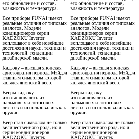
его обновление и состав,
его обновление и состав,
влажность и температура.
влажность и температура.
Все приборы FUNAI имеют
Все приборы FUNAI имеют
реальные отличия от типовых
реальные отличия от типовых
аналогов. Модели
аналогов. Модели
кондиционеров серии
кондиционеров серии
KADZOKU Inverter
KADZOKU Inverter
воплощают в себе новейшие
воплощают в себе новейшие
достижения науки, техники и
достижения науки, техники и
технологий, тенденции
технологий, тенденции
дизайнерской мысли.
дизайнерской мысли.
Кадзоку – высшая японская
Кадзоку – высшая японская
аристократия периода Мэйдзи,
аристократия периода Мэйдзи,
главным символом которой
главным символом которой
являлся японский веер.
являлся японский веер.
Вееры кадзоку
Вееры кадзоку
изготавливались из
изготавливались из
пальмовых и лотосовых
пальмовых и лотосовых
листьев и использовались как
листьев и использовались как
оружие.
оружие.
Веер стал символом не только
Веер стал символом не только
величественного рода, но и
величественного рода, но и
серии кондиционеров
серии кондиционеров
KADZOKU Inverter.
KADZOKU Inverter.