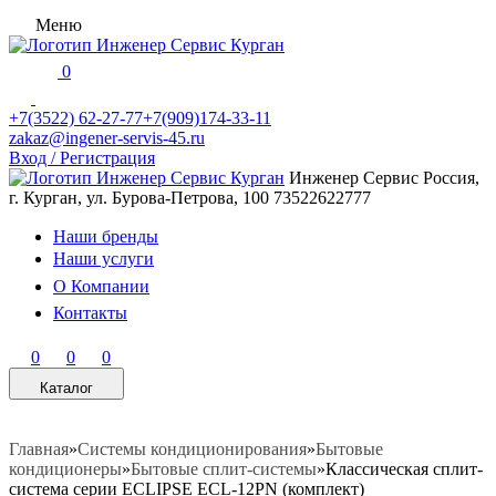
Меню
0
+7(3522) 62-27-77
+7(909)174-33-11
zakaz@ingener-servis-45.ru
Вход / Регистрация
Инженер Сервис
Россия,
г. Курган, ул. Бурова-Петрова, 100
73522622777
Наши бренды
Наши услуги
О Компании
Контакты
0
0
0
Каталог
Главная
»
Системы кондиционирования
»
Бытовые
кондиционеры
»
Бытовые сплит-системы
»
Классическая сплит-
система серии ECLIPSE ECL-12PN (комплект)