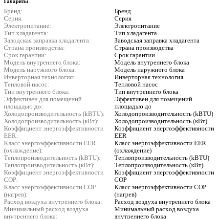
Габариты
Бренд:
Бренд
Серия:
Серия
Электропитание:
Электропитание
Тип хладагента:
Тип хладагента
Заводская заправка хладагента:
Заводская заправка хладагента
Страна производства:
Страна производства
Срок гарантии:
Срок гарантии
Модель внутреннего блока:
Модель внутреннего блока
Модель наружного блока:
Модель наружного блока
Инверторная технология:
Инверторная технология
Тепловой насос:
Тепловой насос
Тип внутреннего блока:
Тип внутреннего блока
Эффективен для помещений
Эффективен для помещений
площадью до:
площадью до
Холодопроизводительность (kBTU):
Холодопроизводительность (kBTU)
Холодопроизводительность (кВт):
Холодопроизводительность (кВт)
Коэффициент энергоэффективности
Коэффициент энергоэффективности
EER:
EER
Класс энергоэффективности EER
Класс энергоэффективности EER
(охлаждение):
(охлаждение)
Теплопроизводительность (kBTU):
Теплопроизводительность (kBTU)
Теплопроизводительность (кВт):
Теплопроизводительность (кВт)
Коэффициент энергоэффективности
Коэффициент энергоэффективности
COP:
COP
Класс энергоэффективности COP
Класс энергоэффективности COP
(нагрев):
(нагрев)
Расход воздуха внутреннего блока:
Расход воздуха внутреннего блока
Минимальный расход воздуха
Минимальный расход воздуха
внутреннего блока:
внутреннего блока