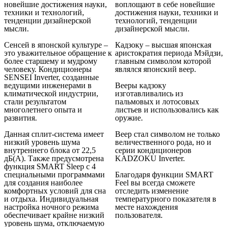
новейшие достижения науки,
воплощают в себе новейшие
техники и технологий,
достижения науки, техники и
тенденции дизайнерской
технологий, тенденции
мысли.
дизайнерской мысли.
Сенсей в японской культуре –
Кадзоку – высшая японская
это уважительное обращение к
аристократия периода Мэйдзи,
более старшему и мудрому
главным символом которой
человеку. Кондиционеры
являлся японский веер.
SENSEI Inverter, созданные
ведущими инженерами в
Вееры кадзоку
климатической индустрии,
изготавливались из
стали результатом
пальмовых и лотосовых
многолетнего опыта и
листьев и использовались как
развития.
оружие.
Данная сплит-система имеет
Веер стал символом не только
низкий уровень шума
величественного рода, но и
внутреннего блока от 22,5
серии кондиционеров
дБ(А). Также предусмотрена
KADZOKU Inverter.
функция SMART Sleep с 4
специальными программами
Благодаря функции SMART
для создания наиболее
Feel вы всегда сможете
комфортных условий для сна
отследить изменение
и отдыха. Индивидуальная
температурного показателя в
настройка ночного режима
месте нахождения
обеспечивает крайне низкий
пользователя.
уровень шума, отключаемую