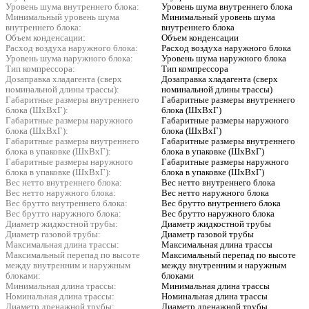
Уровень шума внутреннего блока:
Уровень шума внутреннего блока
Минимальный уровень шума
Минимальный уровень шума
внутреннего блока:
внутреннего блока
Объем конденсации:
Объем конденсации
Расход воздуха наружного блока:
Расход воздуха наружного блока
Уровень шума наружного блока:
Уровень шума наружного блока
Тип компрессора:
Тип компрессора
Дозаправка хладагента (сверх
Дозаправка хладагента (сверх
номинальной длины трассы):
номинальной длины трассы)
Габаритные размеры внутреннего
Габаритные размеры внутреннего
блока (ШxВxГ):
блока (ШxВxГ)
Габаритные размеры наружного
Габаритные размеры наружного
блока (ШxВxГ):
блока (ШxВxГ)
Габаритные размеры внутреннего
Габаритные размеры внутреннего
блока в упаковке (ШxВxГ):
блока в упаковке (ШxВxГ)
Габаритные размеры наружного
Габаритные размеры наружного
блока в упаковке (ШxВxГ):
блока в упаковке (ШxВxГ)
Вес нетто внутреннего блока:
Вес нетто внутреннего блока
Вес нетто наружного блока:
Вес нетто наружного блока
Вес брутто внутреннего блока:
Вес брутто внутреннего блока
Вес брутто наружного блока:
Вес брутто наружного блока
Диаметр жидкостной трубы:
Диаметр жидкостной трубы
Диаметр газовой трубы:
Диаметр газовой трубы
Максимальная длина трассы:
Максимальная длина трассы
Максимальный перепад по высоте
Максимальный перепад по высоте
между внутренним и наружным
между внутренним и наружным
блоками:
блоками
Минимальная длина трассы:
Минимальная длина трассы
Номинальная длина трассы:
Номинальная длина трассы
Диаметр дренажной трубы:
Диаметр дренажной трубы