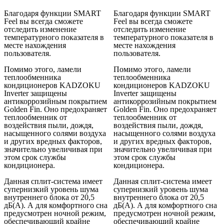
Благодаря функции SMART
Благодаря функции SMART
Feel вы всегда сможете
Feel вы всегда сможете
отследить изменение
отследить изменение
температурного показателя в
температурного показателя в
месте нахождения
месте нахождения
пользователя.
пользователя.
Помимо этого, ламели
Помимо этого, ламели
теплообменника
теплообменника
кондиционеров KADZOKU
кондиционеров KADZOKU
Inverter защищены
Inverter защищены
антикоррозийным покрытием
антикоррозийным покрытием
Golden Fin. Оно предохраняет
Golden Fin. Оно предохраняет
теплообменник от
теплообменник от
воздействия пыли, дождя,
воздействия пыли, дождя,
насыщенного солями воздуха
насыщенного солями воздуха
и других вредных факторов,
и других вредных факторов,
значительно увеличивая при
значительно увеличивая при
этом срок службы
этом срок службы
кондиционера.
кондиционера.
Данная сплит-система имеет
Данная сплит-система имеет
супернизкий уровень шума
супернизкий уровень шума
внутреннего блока от 20,5
внутреннего блока от 20,5
дБ(А). А для комфортного сна
дБ(А). А для комфортного сна
предусмотрен ночной режим,
предусмотрен ночной режим,
обеспечивающий крайне
обеспечивающий крайне