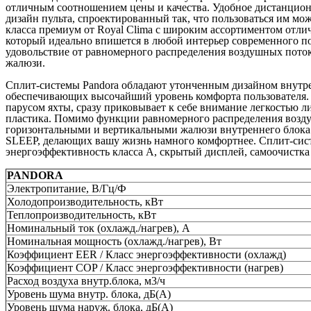
отличным соотношением цены и качества. Удобное дистанцион
дизайн пульта, спроектированный так, что пользоваться им 
класса премиум от Royal Clima с широким ассортиментом отли
который идеально впишется в любой интерьер современного п
удовольствие от равномерного распределения воздушных поток
жалюзи.
Сплит-системы Pandora обладают утонченным дизайном внутр
обеспечивающих высочайший уровень комфорта пользователя.
парусом яхты, сразу приковывает к себе внимание легкостью
пластика. Помимо функции равномерного распределения возду
горизонтальными и вертикальными жалюзи внутреннего блока 
SLEEP, делающих вашу жизнь намного комфортнее. Сплит-си
энергоэффективность класса А, скрытый дисплей, самоочистка
PANDORA
Электропитание, В/Гц/Ф
Холодопроизводительность, кВт
Теплопроизводительность, кВт
Номинальный ток (охлажд./нагрев), А
Номинальная мощность (охлажд./нагрев), Вт
Коэффициент EER / Класс энергоэффективности (охлажд)
Коэффициент COP / Класс энергоэффективности (нагрев)
Расход воздуха внутр.блока, м3/ч
Уровень шума внутр. блока, дБ(А)
Уровень шума наруж. блока, дБ(А)