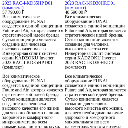
2023 RAC-I-KD35HP.D01
2023 RAC-I-KD30HP.D01
(комплект)
(комплект)
57 790,00 ₽
48 590,00 ₽
Все климатическое
Все климатическое
оборудование FUNAI
оборудование FUNAI
создается в единой концепции
создается в единой концепции
Future and Air, которая является
Future and Air, которая является
стратегической идеей бренда.
стратегической идеей бренда.
Сутью концепции является
Сутью концепции является
создание для человека
создание для человека
высокого качества его ...
высокого качества его ...
Инверторная сплит-система
Инверторная сплит-система
серии KADZOKU Inverter
серии KADZOKU Inverter
2023 RAC-I-KD35HP.D01
2023 RAC-I-KD30HP.D01
(комплект)
(комплект)
Все климатическое
Все климатическое
оборудование FUNAI
оборудование FUNAI
создается в единой концепции
создается в единой концепции
Future and Air, которая является
Future and Air, которая является
стратегической идеей бренда.
стратегической идеей бренда.
Сутью концепции является
Сутью концепции является
создание для человека
создание для человека
высокого качества его жизни,
высокого качества его жизни,
для чего необходимо наличие
для чего необходимо наличие
здорового и комфортного
здорового и комфортного
микроклимата по всем
микроклимата по всем
параметрам: чистота воздуха,
параметрам: чистота воздуха,