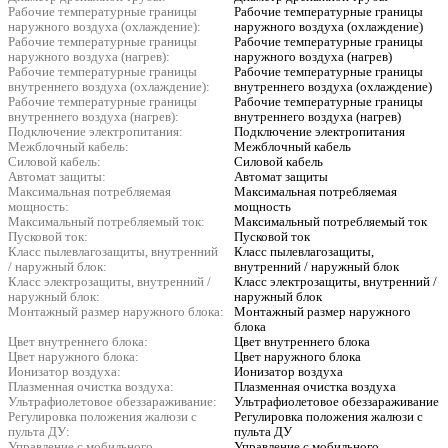
Рабочие температурные границы
Рабочие температурные границы
наружного воздуха (охлаждение):
наружного воздуха (охлаждение)
Рабочие температурные границы
Рабочие температурные границы
наружного воздуха (нагрев):
наружного воздуха (нагрев)
Рабочие температурные границы
Рабочие температурные границы
внутреннего воздуха (охлаждение):
внутреннего воздуха (охлаждение)
Рабочие температурные границы
Рабочие температурные границы
внутреннего воздуха (нагрев):
внутреннего воздуха (нагрев)
Подключение электропитания:
Подключение электропитания
Межблочный кабель:
Межблочный кабель
Силовой кабель:
Силовой кабель
Автомат защиты:
Автомат защиты
Максимальная потребляемая
Максимальная потребляемая
мощность:
мощность
Максимальный потребляемый ток:
Максимальный потребляемый ток
Пусковой ток:
Пусковой ток
Класс пылевлагозащиты, внутренний
Класс пылевлагозащиты,
/ наружный блок:
внутренний / наружный блок
Класс электрозащиты, внутренний /
Класс электрозащиты, внутренний /
наружный блок:
наружный блок
Монтажный размер наружного блока:
Монтажный размер наружного
блока
Цвет внутреннего блока:
Цвет внутреннего блока
Цвет наружного блока:
Цвет наружного блока
Ионизатор воздуха:
Ионизатор воздуха
Плазменная очистка воздуха:
Плазменная очистка воздуха
Ультрафиолетовое обеззараживание:
Ультрафиолетовое обеззараживание
Регулировка положения жалюзи с
Регулировка положения жалюзи с
пульта ДУ:
пульта ДУ
Управление c мобильного
Управление c мобильного