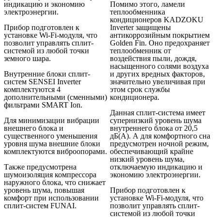
индикацию и экономию
Помимо этого, ламели
электроэнергии.
теплообменника
кондиционеров KADZOKU
Прибор подготовлен к
Inverter защищены
установке Wi-Fi-модуля, что
антикоррозийным покрытием
позволит управлять сплит-
Golden Fin. Оно предохраняет
системой из любой точки
теплообменник от
земного шара.
воздействия пыли, дождя,
насыщенного солями воздуха
Внутренние блоки сплит-
и других вредных факторов,
систем SENSEI Inverter
значительно увеличивая при
комплектуются 4
этом срок службы
дополнительными (сменными)
кондиционера.
фильтрами SMART Ion.
Данная сплит-система имеет
Для минимизации вибрации
супернизкий уровень шума
внешнего блока и
внутреннего блока от 20,5
существенного уменьшения
дБ(А). А для комфортного сна
уровня шума внешние блоки
предусмотрен ночной режим,
комплектуются виброопорами.
обеспечивающий крайне
низкий уровень шума,
Также предусмотрена
отключаемую индикацию и
шумоизоляция компрессора
экономию электроэнергии.
наружного блока, что снижает
уровень шума, повышая
Прибор подготовлен к
комфорт при использовании
установке Wi-Fi-модуля, что
сплит-систем FUNAI.
позволит управлять сплит-
системой из любой точки