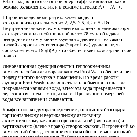
R32 с выдающейся сезонной энергоэффективностью как в
режиме охлаждения, так и в режиме нагрева: А+++/A++.
Широкий модельный ряд включает модели
холодопроизводительностью 2, 2,5, 3,5, 4,2 и 5 кВт.
Внутренние блоки всех моделей выполнены в едином форм-
факторе с компактной шириной всего 78 см и обладают
рекордно низким уровнем звукового давления - на самой
низкой скорости вентилятора (Super Low) уровень шума
составляет всего 19 дБ(А), что обеспечивает комфортный сон
ночью.
Инновационная функция очистки теплообменника
внутреннего блока замораживанием Frost Wash обеспечивает
подачу чистого воздуха в помещение. Во время работы
функции Frost Wash поверхность теплообменника вначале
покрывается каплями воды, затем эта вода превращается в
лед, запирая в нем частицы пыли. При таянии намерзшей
воды все загрязнения смываются.
Комфортное воздухораспределение достигается благодаря
горизонтальному и вертикальному автосвингу -
автоматическому качанию горизонтальной (вверх-вниз) и
вертикальных (влево-вправо) створок жалюзи. Встроенный во
внутренний блок датчик присутствия обеспечивает высокий