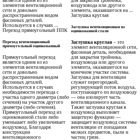
является одним из из
для закрытия тройника,
элементов вентиляционной
воздуховода или другого
сети и довольно
элемента, оказавшегося на ...
распространенным видом
Заглушка круглая
фасонных деталей.
Используется в случаях ...
Заглушка вентиляционная из
Переход прямоугольный ППК
оцинкованной стали
Переход вентиляционный
Заглушка круглая
– это
прямоугольный оцинкованный
элемент вентиляционной сети,
фасонная деталь, необходимая
Прямоугольный переход
для закрытия тройника,
является одним из из
воздуховода или другого
элементов вентиляционной
элемента, оказавшегося на
сети и довольно
конечном участке системы.
распространенным видом
Заглушка для вентиляции
фасонных деталей.
служит перегородкой,
Используется в случаях
регулирующей поток воздуха,
необходимости перехода с
поступающего по воздуховоду
участка одного диаметра (либо
— она изолирует часть
сечения) на участок другого
вентиляционного канала.
диаметра (либо сечения).
Также заглушка круглая в
Прямоугольный переход из
воздуховод выполняет
оцинкованной стали либо
защитную функцию —
уменьшает либо увеличивает
защищает воздуховод системы
воздуховод. Благодаря
вентиляции от попадания
конструкции
мелких предметов, пыли и
вентиляционного
частиц грязи.