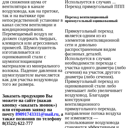
для снижения шума от
Используется в случаях ...
вентилятора в канале
Переход прямоугольный ППП
воздуховода, как на притоке,
так и на вытяжке при
Переход вентиляционный
непосредственной установке в
прямоугольный оцинкованный
канал систем вентиляции и
кондиционирования.
Прямоугольный переход
Перемещаемый воздух не
является одним из из
должен содержать твердых,
элементов вентиляционной
клеящихся или агрессивных
сети и довольно
примесей. Шумоглушитель
распространенным видом
изготавливается из
фасонных деталей.
оцинкованной стали с
Используется в случаях
шумопоглощающим
необходимости перехода с
материалом из минерального
участка одного диаметра (либо
волокна. Падение давления на
сечения) на участок другого
шумоглушителе вычисляется
диаметра (либо сечения).
как для участка воздуховода
Прямоугольный переход из
того же размера.
оцинкованной стали либо
уменьшает либо увеличивает
воздуховод. Благодаря
Заказать продукцию Вы
конструкции
можете на сайте (нажав
вентиляционного
кнопку «заказать звонок»)
прямоугольного перехода,
или отправив заявку на
направление потока воздуха
почту
89091743311@mail.ru
, а
не изменяется —
также позвонив по телефону
использование воздуховода
8(3522) 622-777
становится эффективным и