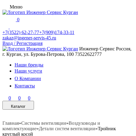
Меню
0
+7(3522) 62-27-77
+7(909)174-33-11
zakaz@ingener-servis-45.ru
Вход / Регистрация
Инженер Сервис
Россия,
г. Курган, ул. Бурова-Петрова, 100
73522622777
Наши бренды
Наши услуги
О Компании
Контакты
0
0
0
Каталог
Главная
»
Системы вентиляции
»
Воздуховоды и
комплектующие
»
Детали систем вентиляции
»
Тройник
круглый косой