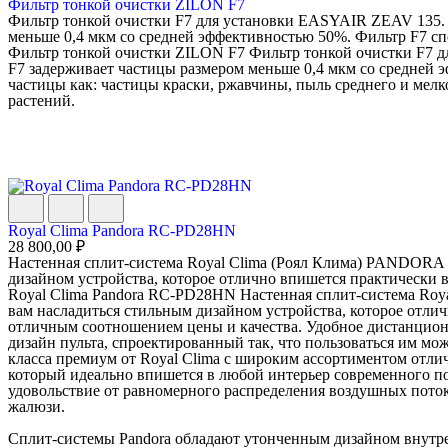
Фильтр тонкой очистки ZILON F7
Фильтр тонкой очистки F7 для установки EASYAIR ZEAV 135.
меньше 0,4 мкм со средней эффективностью 50%. Фильтр F7 спос
Фильтр тонкой очистки ZILON F7 Фильтр тонкой очистки F7 
F7 задерживает частицы размером меньше 0,4 мкм со средней 
частицы как: частицы краски, ржавчины, пыль среднего и мелко
растений.
Royal Clima Pandora RC-PD28HN
28 800,00 ₽
Настенная сплит-система Royal Clima (Роял Клима) PANDORA
дизайном устройства, которое отлично впишется практически в 
Royal Clima Pandora RC-PD28HN Настенная сплит-система Ro
вам насладиться стильным дизайном устройства, которое отлич
отличным соотношением цены и качества. Удобное дистанцион
дизайн пульта, спроектированный так, что пользоваться им 
класса премиум от Royal Clima с широким ассортиментом отли
который идеально впишется в любой интерьер современного п
удовольствие от равномерного распределения воздушных поток
жалюзи.
Сплит-системы Pandora обладают утонченным дизайном внутр