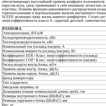
обеспечивающих высочайший уровень комфорта пользователя.
парусом яхты, сразу приковывает к себе внимание легкостью
пластика. Помимо функции равномерного распределения возду
горизонтальными и вертикальными жалюзи внутреннего блока 
SLEEP, делающих вашу жизнь намного комфортнее. Сплит-си
энергоэффективность класса А, скрытый дисплей, самоочистка
PANDORA
Электропитание, В/Гц/Ф
Холодопроизводительность, кВт
Теплопроизводительность, кВт
Номинальный ток (охлажд./нагрев), А
Номинальная мощность (охлажд./нагрев), Вт
Коэффициент EER / Класс энергоэффективности (охлажд)
Коэффициент COP / Класс энергоэффективности (нагрев)
Расход воздуха внутр.блока, м3/ч
Уровень шума внутр. блока, дБ(А)
Уровень шума наруж. блока, дБ(А)
Бренд компрессора
Тип хладагента
Заводская заправка, кг
Дозаправка (свыше номинальной длины труб), г/м
Размеры внутреннего блока (ШхВхГ), мм
Размеры наружного блока (ШхВхГ), мм
Вес, кг