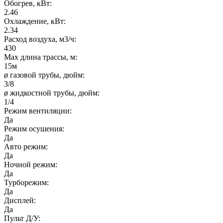
Обогрев, кВт:
2.46
Охлаждение, кВт:
2.34
Расход воздуха, м3/ч:
430
Max длина трассы, м:
15м
ø газовой трубы, дюйм:
3/8
ø жидкостной трубы, дюйм:
1/4
Режим вентиляции:
Да
Режим осушения:
Да
Авто режим:
Да
Ночной режим:
Да
Турборежим:
Да
Дисплей:
Да
Пульт Д/У: