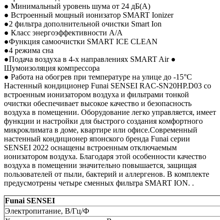
● Минимальный уровень шума от 24 дБ(А)
● Встроенный мощный ионизатор SMART Ionizer
●2 фильтра дополнительной очистки Smart Ion
● Класс энергоэффективности A/A
●Функция самоочистки SMART ICE CLEAN
●4 режима сна
●Подача воздуха в 4-х направлениях SMART Air ●
Шумоизоляция компрессора
● Работа на обогрев при температуре на улице до -15°С
Настенный кондиционер Funai SENSEI RAC-SN20HP.D03 со
встроенным ионизатором воздуха и фильтрами тонкой
очистки обеспечивает высокое качество и безопасность
воздуха в помещении. Оборудование легко управляется, имеет
функции и настройки для быстрого создания комфортного
микроклимата в доме, квартире или офисе.Современный
настенный кондиционер японского бренда Funai серии
SENSEI 2022 оснащены встроенным отключаемым
ионизатором воздуха. Благодаря этой особенности качество
воздуха в помещении значительно повышается, защищая
пользователей от пыли, бактерий и аллергенов. В комплекте
предусмотрены четыре сменных фильтра SMART ION. .
Funai SENSEI
Электропитание, В/Гц/Ф