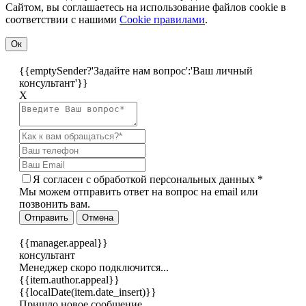
Сайтом, вы соглашаетесь на использование файлов cookie в
соответствии с нашими
Cookiе правилами
.
Ок
{{emptySender?'Задайте нам вопрос':'Ваш личный
консультант'}}
Х
Я согласен c
обработкой персональных данных
*
Мы можем отправить ответ на вопрос на email или
позвонить вам.
Отправить
Отмена
{{manager.appeal}}
консультант
Менеджер скоро подключится...
{{item.author.appeal}}
{{localDate(item.date_insert)}}
Пришло новое сообщение