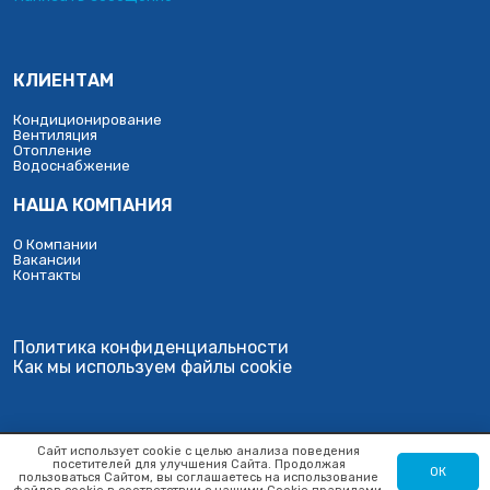
КЛИЕНТАМ
Кондиционирование
Вентиляция
Отопление
Водоснабжение
НАША КОМПАНИЯ
О Компании
Вакансии
Контакты
Политика конфиденциальности
Как мы используем файлы cookie
Создание и продвижение сайтов
Платформа для
Сайт использует cookie с целью анализа поведения
Веб-студия ПроффИТ
управления бизнесом
посетителей для улучшения Сайта. Продолжая
ОК
пользоваться Сайтом, вы соглашаетесь на использование