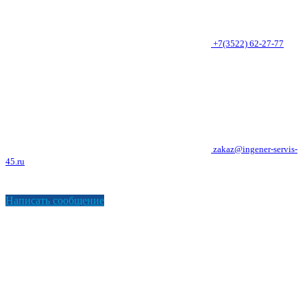
+7(3522) 62-27-77
zakaz@ingener-servis-
45.ru
Написать сообщение